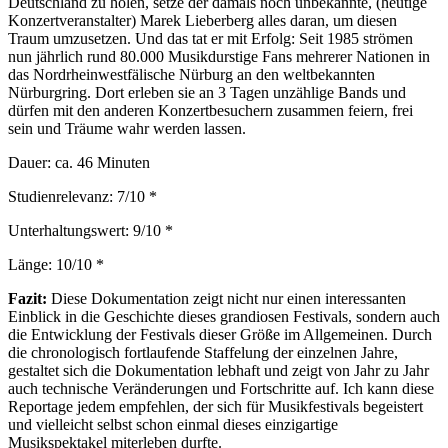
Deutschland zu holen, setze der damals noch unbekannte, (heutige
Konzertveranstalter) Marek Lieberberg alles daran, um diesen
Traum umzusetzen. Und das tat er mit Erfolg: Seit 1985 strömen
nun jährlich rund 80.000 Musikdurstige Fans mehrerer Nationen in
das Nordrheinwestfälische Nürburg an den weltbekannten
Nürburgring. Dort erleben sie an 3 Tagen unzählige Bands und
dürfen mit den anderen Konzertbesuchern zusammen feiern, frei
sein und Träume wahr werden lassen.
Dauer: ca. 46 Minuten
Studienrelevanz: 7/10 *
Unterhaltungswert: 9/10 *
Länge: 10/10 *
Fazit:
Diese Dokumentation zeigt nicht nur einen interessanten
Einblick in die Geschichte dieses grandiosen Festivals, sondern auch
die Entwicklung der Festivals dieser Größe im Allgemeinen. Durch
die chronologisch fortlaufende Staffelung der einzelnen Jahre,
gestaltet sich die Dokumentation lebhaft und zeigt von Jahr zu Jahr
auch technische Veränderungen und Fortschritte auf. Ich kann diese
Reportage jedem empfehlen, der sich für Musikfestivals begeistert
und vielleicht selbst schon einmal dieses einzigartige
Musikspektakel miterleben durfte.