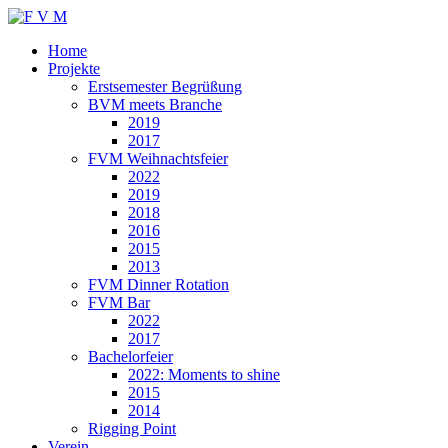
Zum
Inhalt
Home
springen
Projekte
Erstsemester Begrüßung
BVM meets Branche
2019
2017
FVM Weihnachtsfeier
2022
2019
2018
2016
2015
2013
FVM Dinner Rotation
FVM Bar
2022
2017
Bachelorfeier
2022: Moments to shine
2015
2014
Rigging Point
Verein